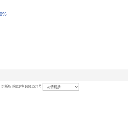
0%
留一切版权
皖ICP备16015574号