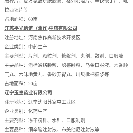
缓释片、复方氨酚烷胺胶囊、格列吡嗪片、辛伐他丁片、吡
拉西坦片等
占地面积：
60
亩
江苏平光信谊（焦作
)
中药有限公司
注册地址：河南焦作高新技术开发区
企业类别：中药生产
主要剂型：片剂、颗粒剂、糖浆剂、丸剂、散剂、口服液
主要品种：消栓通络颗粒、泌感颗粒、乌金口服液、木香顺
气丸、六味地黄丸、香砂养胃丸、川贝枇杷糖浆等
占地面积：
20
亩
辽宁玉皇药业有限公司
注册地址：辽宁沈阳苏家屯工业区
企业类别：化药生产
主要剂型：冻干粉针、水针、口服制剂
主要品种：细辛脑注射液、布美他尼注射液等